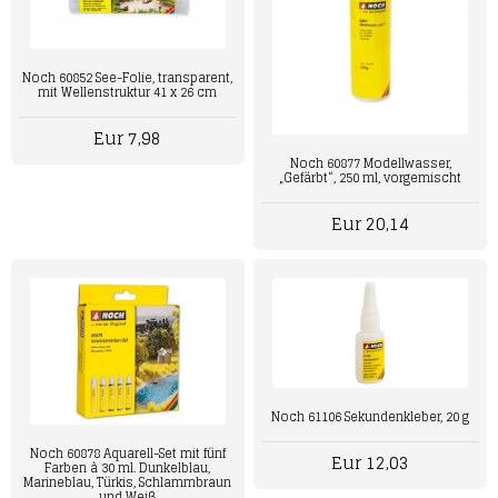
Noch 60852 See-Folie, transparent,
mit Wellenstruktur 41 x 26 cm
Eur 7,98
Noch 60877 Modellwasser,
„Gefärbt“, 250 ml, vorgemischt
Eur 20,14
Noch 61106 Sekundenkleber, 20 g
Noch 60878 Aquarell-Set mit fünf
Eur 12,03
Farben à 30 ml. Dunkelblau,
Marineblau, Türkis, Schlammbraun
und Weiß