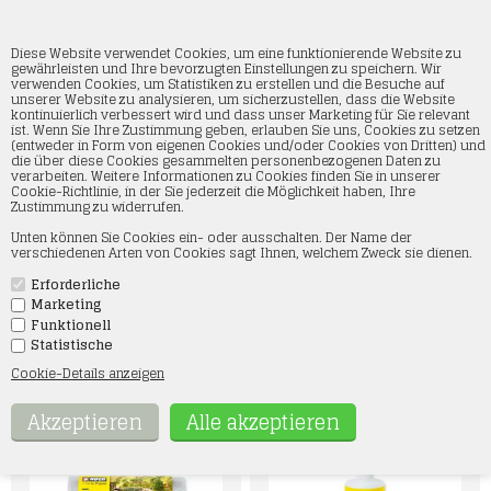
Diese Website verwendet Cookies, um eine funktionierende Website zu
gewährleisten und Ihre bevorzugten Einstellungen zu speichern. Wir
verwenden Cookies, um Statistiken zu erstellen und die Besuche auf
unserer Website zu analysieren, um sicherzustellen, dass die Website
Kleber usw.
kontinuierlich verbessert wird und dass unser Marketing für Sie relevant
ist. Wenn Sie Ihre Zustimmung geben, erlauben Sie uns, Cookies zu setzen
(entweder in Form von eigenen Cookies und/oder Cookies von Dritten) und
Startseite
»
Landschaft
»
Noch
»
Kleber usw.
die über diese Cookies gesammelten personenbezogenen Daten zu
verarbeiten. Weitere Informationen zu Cookies finden Sie in unserer
Cookie-Richtlinie, in der Sie jederzeit die Möglichkeit haben, Ihre
Hier in unserem Webshop und in unserem Geschäft in Skjern
Zustimmung zu widerrufen.
finden Sie unsere große Auswahl an Noch-Klebstoffen,
Grassmasters und Patinierungsmaterialien. Noch bietet
Unten können Sie Cookies ein- oder ausschalten. Der Name der
Klebstoffe für viele Zwecke an, ob für Gras, Gleisschotter oder
verschiedenen Arten von Cookies sagt Ihnen, welchem Zweck sie dienen.
zum Verkleben von Gebäuden. Noch Grassmasters sind in
verschiedenen Kategorien und Preisklassen erhältlich und eignen
sich für jeden – vom Anfänger mit kleinen Gleisen über den
Erforderliche
professionellen Dioramenbauer bis hin zum Modelleisenbahn-
Marketing
Enthusiasten.
Funktionell
Wenn Sie etwas Bestimmtes suchen oder Fragen haben,
Statistische
kontaktieren Sie uns gerne per E-Mail: kontakt@smtmodeltog.dk
oder telefonisch unter +45 60 17 47 73.
Cookie-Details anzeigen