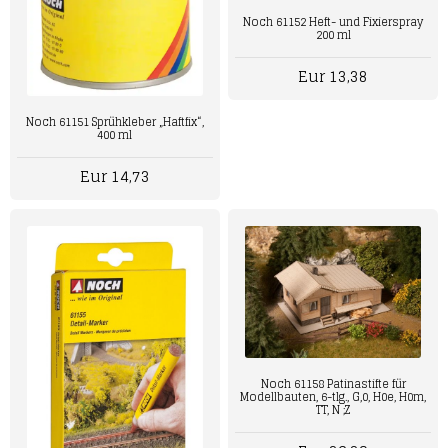
Noch 61152 Heft- und Fixierspray
200 ml
Eur 13,38
Noch 61151 Sprühkleber „Haftfix“,
400 ml
Eur 14,73
Noch 61158 Patinastifte für
Modellbauten, 6-tlg., G,0, H0e, H0m,
TT, N ;Z