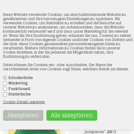
Diese Website verwendet Cookies, um eine funktionierende Website zu
gewährleisten und Ihre bevorzugten Einstellungen zu speichern. Wir
verwenden Cookies, um Statistiken zu erstellen und die Besuche auf
unserer Website zu analysieren, um sicherzustellen, dass die Website
Fahrzeuge
kontinuierlich verbessert wird und dass unser Marketing für Sie relevant
ist. Wenn Sie Ihre Zustimmung geben, erlauben Sie uns, Cookies zu setzen
(entweder in Form von eigenen Cookies und/oder Cookies von Dritten) und
Hier im Webshop finden Sie unser breites Sortiment an rollendem
die über diese Cookies gesammelten personenbezogenen Daten zu
Material. Wir führen viele Marken und in allen Größen, wie Sie auf der Seite
verarbeiten. Weitere Informationen zu Cookies finden Sie in unserer
sehen können. Wir haben sowohl rollendes Material für Anfänger als auch
Cookie-Richtlinie, in der Sie jederzeit die Möglichkeit haben, Ihre
für den erfahrenen Modelleisenbahn-Enthusiasten. Sowohl im Webshop
Zustimmung zu widerrufen.
als auch im Laden in Skjern führen wir sowohl 2- als auch 3-Schienen-
Material in allen Preisklassen. Wenn Sie nach etwas Speziellem suchen,
Unten können Sie Cookies ein- oder ausschalten. Der Name der
können Sie uns gerne per E-Mail unter kontakt@smtmodeltog.dk oder
verschiedenen Arten von Cookies sagt Ihnen, welchem Zweck sie dienen.
telefonisch unter 60 17 47 73 kontaktieren
Erforderliche
Marketing
Funktionell
Statistische
Cookie-Details anzeigen
Fleischmann 7570027
Elektrolokomotive 193 110-4
„Goldpiercer“, SBB CI