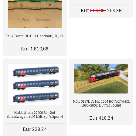
Eur
360,68
299,36
Felix Team HHJ 10, Handbau, DC, H0
Eur 1.810,68
McK 0127DCS ME 1504 Rot/Schwarz,
1986–2002, DC mit Sound
Hobbytrain 22209 3er-Set
Schlafwagen BCM DSB, Ep. V, Spur N
Eur 418,24
Eur 228,24