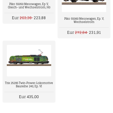
Piko 55050 Messwagen, Ep V,
Gleich- und Wechselstrom, H0
Eur
263,38
223,88
Piko 55060 Messwagen, Ep. V,
Wechselstrom
Eur
272,84
231,91
Trix 25295 Twin-Power-Lokomotive
Baureihe 248, Ep. VI
Eur 435,00