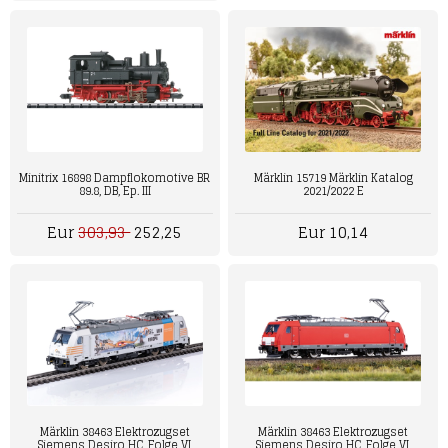
Minitrix 16898 Dampflokomotive BR
Märklin 15719 Märklin Katalog
89.8, DB, Ep. III
2021/2022 E
Eur
303,93
252,25
Eur 10,14
Märklin 38463 Elektrozugset
Märklin 38463 Elektrozugset
Siemens Desiro HC, Folge VI
Siemens Desiro HC, Folge VI,