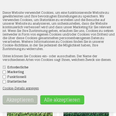
Diese Website verwendet Cookies, um eine funktionierende Website zu
gewährleisten und Ihre bevorzugten Einstellungen zu speichern. Wir
verwenden Cookies, um Statistiken zu erstellen und die Besuche auf
unserer Website zu analysieren, um sicherzustellen, dass die Website
Beflockung
kontinuierlich verbessert wird und dass unser Marketing für Sie relevant
ist. Wenn Sie Ihre Zustimmung geben, erlauben Sie uns, Cookies zu setzen
(entweder in Form von eigenen Cookies und/oder Cookies von Dritten) und
Startseite
»
Landschaft
»
Noch
»
Beflockung
die über diese Cookies gesammelten personenbezogenen Daten zu
verarbeiten. Weitere Informationen zu Cookies finden Sie in unserer
Cookie-Richtlinie, in der Sie jederzeit die Möglichkeit haben, Ihre
Entdecken Sie unser aufregendes Sortiment an
Zustimmung zu widerrufen.
Beflockungsmaterialien – perfekt für Modelllandschaften und
kreative Projekte. Unsere Beflockungsprodukte sind in
Unten können Sie Cookies ein- oder ausschalten. Der Name der
verschiedenen Farben erhältlich, sodass Sie genau den richtigen
verschiedenen Arten von Cookies sagt Ihnen, welchem Zweck sie dienen.
Farbton für Ihr Projekt finden. Ob Modelleisenbahnen, Dioramen
oder andere Miniaturprojekte: Unsere Beflockungsmaterialien
verleihen Ihren Kreationen ein realistisches Finish und lassen sie
Erforderliche
lebendig wirken. Shoppen Sie einfach und bequem in unserem
Marketing
Webshop und finden Sie alles, was Sie für die Gestaltung
Funktionell
beeindruckender und lebensechter Landschaften benötigen.
Statistische
Cookie-Details anzeigen