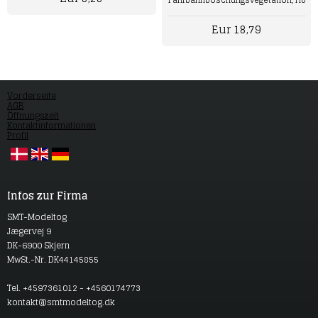
Fahrbahnböschungsvegetation, H0
Eur 18,79
Vorderseite
AGB
Öffnungszeit
Kontaktinformationen
Profil
Infos zur Firma
SMT-Modeltog
Jægervej 9
DK-6900 Skjern
MwSt.-Nr. DK44145855
Tel. +4597361012 - +4560174773
kontakt@smtmodeltog.dk