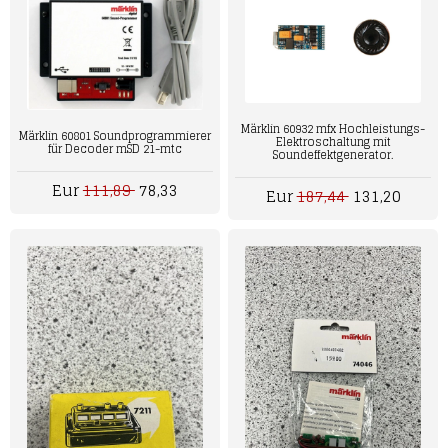
Märklin 60932 mfx Hochleistungs-
Märklin 60801 Soundprogrammierer
Elektroschaltung mit
für Decoder mSD 21-mtc
Soundeffektgenerator.
Eur
111,89
78,33
Eur
187,44
131,20