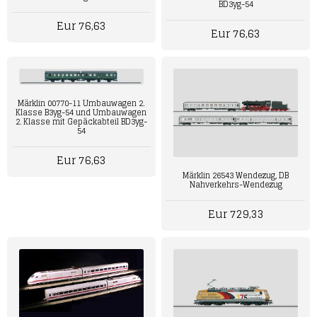
BD3yg-54
Eur 76,63
Eur 76,63
Märklin 00770-11 Umbauwagen 2.
Klasse B3yg-54 und Umbauwagen
2. Klasse mit Gepäckabteil BD3yg-
54
Eur 76,63
Märklin 26543 Wendezug, DB
Nahverkehrs-Wendezug
Eur 729,33