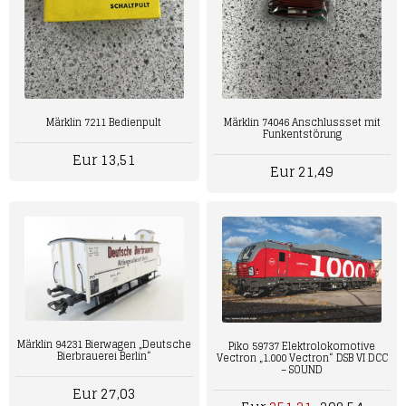
Märklin 7211 Bedienpult
Märklin 74046 Anschlussset mit
Funkentstörung
Eur 13,51
Eur 21,49
Märklin 94231 Bierwagen „Deutsche
Piko 59737 Elektrolokomotive
Bierbrauerei Berlin“
Vectron „1.000 Vectron“ DSB VI DCC
– SOUND
Eur 27,03