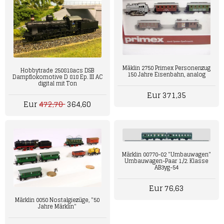
Mäklin 2750 Primex Personenzug
Hobbytrade 250818acs DSB
150 Jahre Eisenbahn, analog
Dampflokomotive D 818 Ep. III AC
digital mit Ton
Eur 371,35
Eur
472,70
364,60
Märklin 00770-02 "Umbauwagen"
Umbauwagen-Paar 1./2. Klasse
AB3yg-54
Eur 76,63
Märklin 0050 Nostalgiezüge, "50
Jahre Märklin"