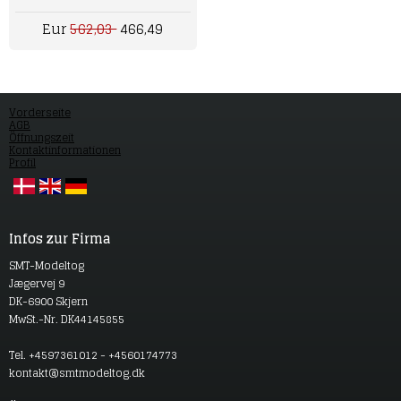
Eur
562,03
466,49
Vorderseite
AGB
Öffnungszeit
Kontaktinformationen
Profil
Infos zur Firma
SMT-Modeltog
Jægervej 9
DK-6900 Skjern
MwSt.-Nr. DK44145855
Tel. +4597361012 - +4560174773
kontakt@smtmodeltog.dk