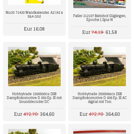
Noch 71420 Wandkalender. A2 (42 x
Faller 212107 Bahnhof Güglingen,
59,4 cm)
Epoche I, Spur N
Eur 16,08
Eur
74,19
61,58
Hobbytrade 150850dcs DSB
Hobbytrade 250809acs DSB
Dampflokomotive D 850 Ep. III mit
Dampflokomotive D 809 Ep. III AC
Sounddecoder DC
digital mit Ton
Eur
472,70
364,60
Eur
472,70
364,60