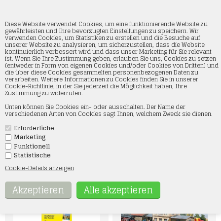
Diese Website verwendet Cookies, um eine funktionierende Website zu
gewährleisten und Ihre bevorzugten Einstellungen zu speichern. Wir
verwenden Cookies, um Statistiken zu erstellen und die Besuche auf
unserer Website zu analysieren, um sicherzustellen, dass die Website
Angebotspreise
kontinuierlich verbessert wird und dass unser Marketing für Sie relevant
ist. Wenn Sie Ihre Zustimmung geben, erlauben Sie uns, Cookies zu setzen
(entweder in Form von eigenen Cookies und/oder Cookies von Dritten) und
Startseite
»
Angebotspreise
die über diese Cookies gesammelten personenbezogenen Daten zu
verarbeiten. Weitere Informationen zu Cookies finden Sie in unserer
Cookie-Richtlinie, in der Sie jederzeit die Möglichkeit haben, Ihre
Entdecken Sie fantastische Angebote in unserer Kategorie
Zustimmung zu widerrufen.
„ANGEBOTE“! Hier finden Sie eine große Auswahl an Produkten zu
unglaublich niedrigen Preisen. Ob neue Kleidung, Elektronik,
Unten können Sie Cookies ein- oder ausschalten. Der Name der
Haushaltswaren oder Kosmetik – auf unserer Angebotsseite
verschiedenen Arten von Cookies sagt Ihnen, welchem Zweck sie dienen.
treffen Qualität und Sparpotenzial aufeinander. Greifen Sie
schnell zu, solange der Vorrat reicht! Unsere Angebote werden
regelmäßig aktualisiert, also halten Sie Ausschau nach neuen
Erforderliche
Sparmöglichkeiten bei Ihren Lieblingsmarken und -artikeln.
Marketing
Sichern Sie sich Ihr Schnäppchen und sparen Sie bares Geld –
Funktionell
nur einen Klick entfernt!
Statistische
Cookie-Details anzeigen