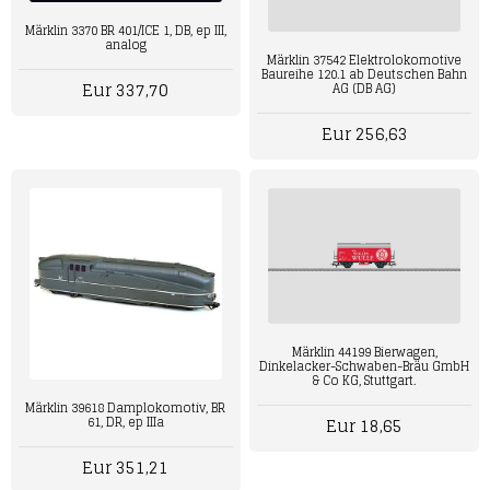
Märklin 3370 BR 401/ICE 1, DB, ep III,
analog
Märklin 37542 Elektrolokomotive
Baureihe 120.1 ab Deutschen Bahn
Eur 337,70
AG (DB AG)
Eur 256,63
Märklin 44199 Bierwagen,
Dinkelacker-Schwaben-Bräu GmbH
& Co KG, Stuttgart.
Märklin 39618 Damplokomotiv, BR
61, DR, ep IIIa
Eur 18,65
Eur 351,21