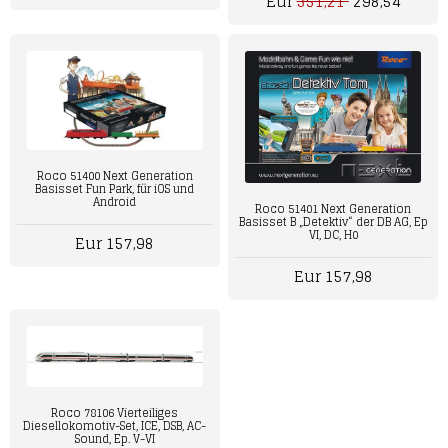
Eur
351,21
298,54
Roco 51400 Next Generation
Basisset Fun Park, für iOS und
Android
Roco 51401 Next Generation
Basisset B „Detektiv“ der DB AG, Ep
VI, DC, H0
Eur 157,98
Eur 157,98
Roco 78106 Vierteiliges
Diesellokomotiv-Set, ICE, DSB, AC-
Sound, Ep. V-VI