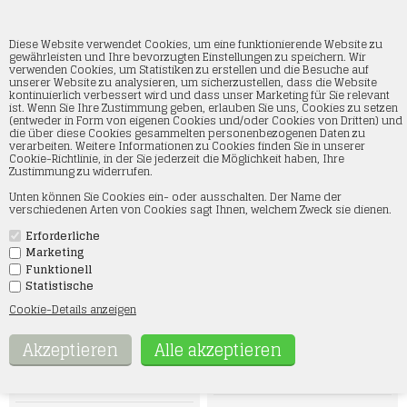
Diese Website verwendet Cookies, um eine funktionierende Website zu
gewährleisten und Ihre bevorzugten Einstellungen zu speichern. Wir
verwenden Cookies, um Statistiken zu erstellen und die Besuche auf
unserer Website zu analysieren, um sicherzustellen, dass die Website
LKW's
kontinuierlich verbessert wird und dass unser Marketing für Sie relevant
ist. Wenn Sie Ihre Zustimmung geben, erlauben Sie uns, Cookies zu setzen
(entweder in Form von eigenen Cookies und/oder Cookies von Dritten) und
Startseite
»
LKW's
die über diese Cookies gesammelten personenbezogenen Daten zu
verarbeiten. Weitere Informationen zu Cookies finden Sie in unserer
In der Kategorie Lastwagen finden Sie unsere Auswahl an Lastwagen in
Cookie-Richtlinie, in der Sie jederzeit die Möglichkeit haben, Ihre
der Größe 1/87. Es gibt sowohl Lastwagen von AwM und Albedo als auch
Zustimmung zu widerrufen.
von Herpa. Die Lastwagen sind sehr detailliert, und es gibt eine große
Auswahl sowohl an dänischen als auch an ausländischen Lastwagen in
Unten können Sie Cookies ein- oder ausschalten. Der Name der
dieser Kategorie.
verschiedenen Arten von Cookies sagt Ihnen, welchem Zweck sie dienen.
Erforderliche
Marketing
Funktionell
Statistische
Cookie-Details anzeigen
Kibri 21231 Bus, Setra S 515 HD,
Kibri 11231 Bus Setra S 515 HD,
Fertigmodell, H0
Bausatz, H0