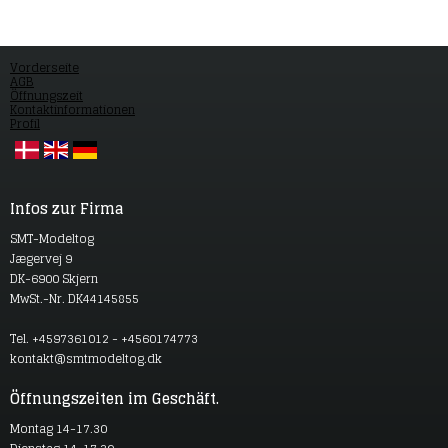
Vorderseite
AGB
Öffnungszeit
Kontaktinformationen
Profil
Infos zur Firma
SMT-Modeltog
Jægervej 9
DK-6900 Skjern
MwSt.-Nr. DK44145855
Tel. +4597361012 - +4560174773
kontakt@smtmodeltog.dk
Öffnungszeiten im Geschäft.
Montag 14-17.30