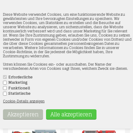
Diese Website verwendet Cookies, um eine funktionierende Website zu
gewährleisten und Ihre bevorzugten Einstellungen zu speichern. Wir
verwenden Cookies, um Statistiken zu erstellen und die Besuche auf
unserer Website zu analysieren, um sicherzustellen, dass die Website
My World
kontinuierlich verbessert wird und dass unser Marketing für Sie relevant
ist. Wenn Sie Ihre Zustimmung geben, erlauben Sie uns, Cookies zu setzen
(entweder in Form von eigenen Cookies und/oder Cookies von Dritten) und
Startseite
»
Startpackungen
»
My World
die über diese Cookies gesammelten personenbezogenen Daten zu
verarbeiten. Weitere Informationen zu Cookies finden Sie in unserer
Cookie-Richtlinie, in der Sie jederzeit die Möglichkeit haben, Ihre
Willkommen in der Kategorie „Meine Welt“, wo Modelleisenbahn-
Zustimmung zu widerrufen.
Fans alles finden, was das Herz begehrt. Wir bieten eine große
Auswahl an Startersets, ideal für Einsteiger und erfahrene
Unten können Sie Cookies ein- oder ausschalten. Der Name der
Sammler. Entdecken Sie unsere hochwertigen Sets, die Ihre
verschiedenen Arten von Cookies sagt Ihnen, welchem Zweck sie dienen.
Miniaturwelt mit detailgetreuen Zügen und realistischen Gleisen
zum Leben erwecken. Jedes Starterset bietet Ihnen ein
authentisches Erlebnis, das gleichermaßen unterhaltsam und
Erforderliche
inspirierend ist. Starten Sie noch heute Ihre Modelleisenbahn-
Marketing
Reise und verwirklichen Sie Ihre Traumwelt mit „Meine Welt“.
Funktionell
Statistische
Cookie-Details anzeigen