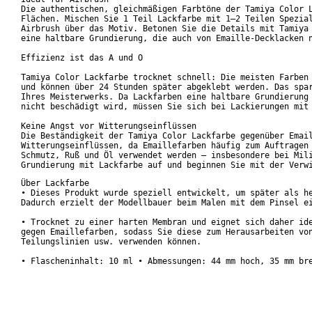
Die authentischen, gleichmäßigen Farbtöne der Tamiya Color L
Flächen. Mischen Sie 1 Teil Lackfarbe mit 1–2 Teilen Spezial
Airbrush über das Motiv. Betonen Sie die Details mit Tamiya 
eine haltbare Grundierung, die auch von Emaille-Decklacken n
Effizienz ist das A und O

Tamiya Color Lackfarbe trocknet schnell: Die meisten Farben 
und können über 24 Stunden später abgeklebt werden. Das spar
Ihres Meisterwerks. Da Lackfarben eine haltbare Grundierung 
nicht beschädigt wird, müssen Sie sich bei Lackierungen mit 
Keine Angst vor Witterungseinflüssen

Die Beständigkeit der Tamiya Color Lackfarbe gegenüber Email
Witterungseinflüssen, da Emaillefarben häufig zum Auftragen 
Schmutz, Ruß und Öl verwendet werden – insbesondere bei Mili
Über Lackfarbe

• Dieses Produkt wurde speziell entwickelt, um später als he
Dadurch erzielt der Modellbauer beim Malen mit dem Pinsel ei
• Trocknet zu einer harten Membran und eignet sich daher ide
gegen Emaillefarben, sodass Sie diese zum Herausarbeiten von
Teilungslinien usw. verwenden können.

• Flascheninhalt: 10 ml • Abmessungen: 44 mm hoch, 35 mm br