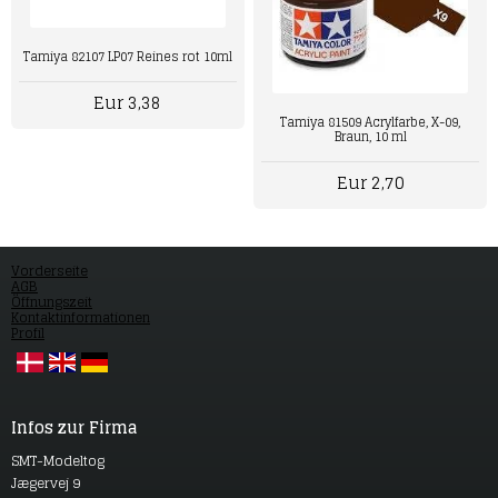
Tamiya 82107 LP07 Reines rot 10ml
Eur 3,38
Tamiya 81509 Acrylfarbe, X-09,
Braun, 10 ml
Eur 2,70
Vorderseite
AGB
Öffnungszeit
Kontaktinformationen
Profil
Infos zur Firma
SMT-Modeltog
Jægervej 9