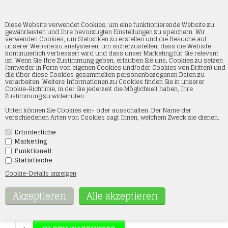
Diese Website verwendet Cookies, um eine funktionierende Website zu
gewährleisten und Ihre bevorzugten Einstellungen zu speichern. Wir
verwenden Cookies, um Statistiken zu erstellen und die Besuche auf
unserer Website zu analysieren, um sicherzustellen, dass die Website
Tamiya 82102 Lackfarben, LP02 Weiß, 10ml
kontinuierlich verbessert wird und dass unser Marketing für Sie relevant
ist. Wenn Sie Ihre Zustimmung geben, erlauben Sie uns, Cookies zu setzen
(entweder in Form von eigenen Cookies und/oder Cookies von Dritten) und
Startseite
»
Farbe und Zubehör
»
Tamiya
»
Lackfarben 10 ml
die über diese Cookies gesammelten personenbezogenen Daten zu
verarbeiten. Weitere Informationen zu Cookies finden Sie in unserer
Cookie-Richtlinie, in der Sie jederzeit die Möglichkeit haben, Ihre
Zustimmung zu widerrufen.
Unten können Sie Cookies ein- oder ausschalten. Der Name der
verschiedenen Arten von Cookies sagt Ihnen, welchem Zweck sie dienen.
Erforderliche
Marketing
Funktionell
Statistische
Artikel-Nummer:
82102
Cookie-Details anzeigen
3,38
Eur