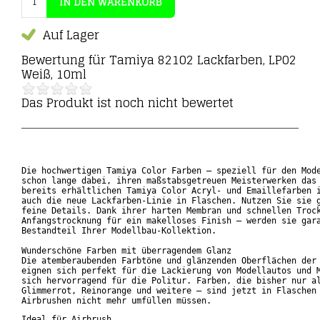
Auf Lager
Bewertung für
Tamiya 82102 Lackfarben, LP02
Weiß, 10ml
Das Produkt ist noch nicht bewertet
Die hochwertigen Tamiya Color Farben – speziell für den Mode
schon lange dabei, ihren maßstabsgetreuen Meisterwerken das 
bereits erhältlichen Tamiya Color Acryl- und Emaillefarben i
auch die neue Lackfarben-Linie in Flaschen. Nutzen Sie sie g
feine Details. Dank ihrer harten Membran und schnellen Trock
Anfangstrocknung für ein makelloses Finish – werden sie gara
Bestandteil Ihrer Modellbau-Kollektion.

Wunderschöne Farben mit überragendem Glanz

Die atemberaubenden Farbtöne und glänzenden Oberflächen der 
eignen sich perfekt für die Lackierung von Modellautos und M
sich hervorragend für die Politur. Farben, die bisher nur al
Glimmerrot, Reinorange und weitere – sind jetzt in Flaschen 
Ideal für Airbrush
