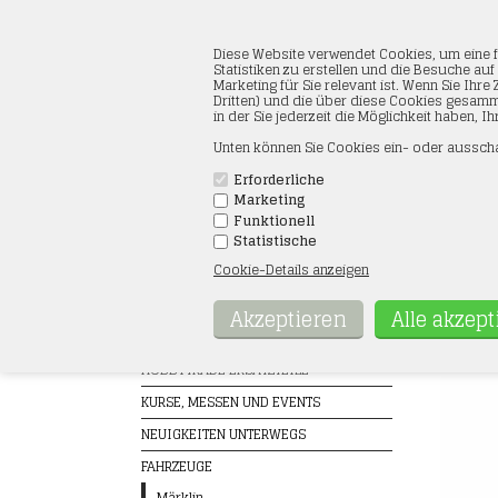
Diese Website verwendet Cookies, um eine f
Statistiken zu erstellen und die Besuche au
Marketing für Sie relevant ist. Wenn Sie I
Dritten) und die über diese Cookies gesamm
in der Sie jederzeit die Möglichkeit haben, 
Unten können Sie Cookies ein- oder ausscha
Erforderliche
Marketing
VORDERSEITE
AGB
ÖFFNUNGS
Funktionell
Statistische
Cookie-Details anzeigen
Produkte
Piko 
Startseit
GESCHENKKARTE
HOBBYTRADE ERSATZTEILE
KURSE, MESSEN UND EVENTS
NEUIGKEITEN UNTERWEGS
FAHRZEUGE
Märklin