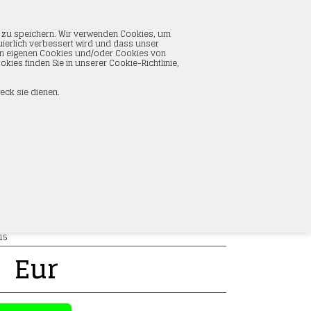
WARENKORB
n zu speichern. Wir verwenden Cookies, um
0 Artikel im Warenkorb
nuierlich verbessert wird und dass unser
Insgesamt:
0,00 Eur
 von eigenen Cookies und/oder Cookies von
Korb anzeigen
ies finden Sie in unserer Cookie-Richtlinie,
eck sie dienen.
 inkl. PIKO Sounddecoder Spur G
15
1
Eur