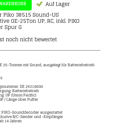
Auf Lager
ür
Piko 38515 Sound-US
ive GE-25Ton UP, RC, inkl. PIKO
r Spur G
st noch nicht bewertet
E 25-Tonnen mit Sound, ausgelegt für Batteriebetrieb
58
ngsnummer: DE 24216800
rgung: Batteriebetrieb
g: UP (Union Pacific)
üP / Länge über Puffer
t PIKO-Sounddecoder ausgestattet
klusive R/C-Sender und -Empfänger
ab 14 Jahren