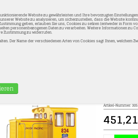
unktionierende Website zu gewährleisten und Ihre bevorzugten Einstellunge
f unserer Website zu analysieren, um sicherzustellen, dass die Website konti
hre Zustimmung geben, erlauben Sie uns, Cookies zu setzen (entweder in Form
elten personenbezogenen Daten zu verarbeiten. Weitere Informationen zu Cook
Ihre Zustimmung zu widerrufen.
lten. Der Name der verschiedenen Arten von Cookies sagt Ihnen, welchem Zw
ZEIT
KONTAKTINFORMATIONEN
PROFIL
38515 Sound-US Diesellokomotive GE-25Ton UP, RC,
e
»
Fahrzeuge
»
Piko
»
Spur G
Artikel-Nummer:
385
451,2