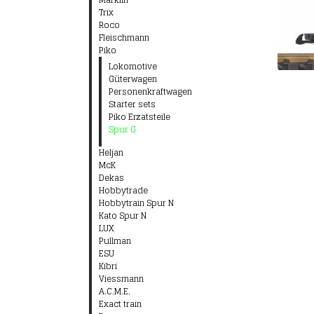
Trix
Roco
Fleischmann
Piko
Lokomotive
Güterwagen
Personenkraftwagen
Starter sets
Piko Erzatsteile
Spur G
Heljan
McK
Dekas
Hobbytrade
Hobbytrain Spur N
Kato Spur N
LUX
Pullman
ESU
Kibri
Viessmann
A.C.M.E.
Exact train