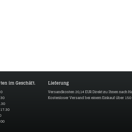
ten im Geschäft.
Lieferung
30
Versandkosten 20,14 EUR Direkt zu Ihnen nach H
.30
Kostenloser Versand bei einem Einkauf über 150
.30
17.30
0
.00