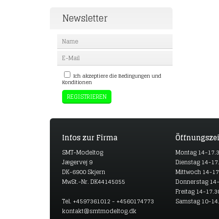
Newsletter
Ich akzeptiere die Bedingungen und
Konditionen
Infos zur Firma
Öffnungszei
SMT-Modeltog
Montag 14-17.
Jægervej 9
Dienstag 14-17
DK-6900 Skjern
Mittwoch 14-17
MwSt.-Nr. DK44145855
Donnerstag 14-
Freitag 14-17.3
Tel. +4597361012 - +4560174773
Samstag 10-14
kontakt@smtmodeltog.dk