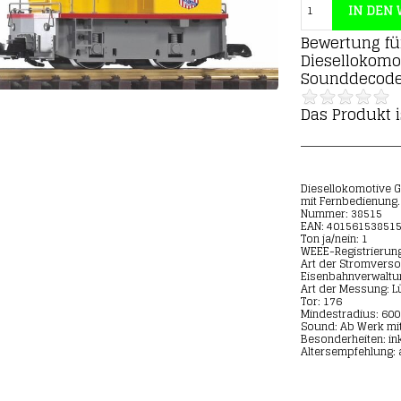
Bewertung f
Diesellokomot
Sounddecode
Das Produkt i
Diesellokomotive G
mit Fernbedienung.
Nummer: 38515
EAN: 40156153851
Ton ja/nein: 1
WEEE-Registrieru
Art der Stromverso
Eisenbahnverwaltun
Art der Messung: L
Tor: 176
Mindestradius: 600
Sound: Ab Werk mi
Besonderheiten: in
Altersempfehlung: 