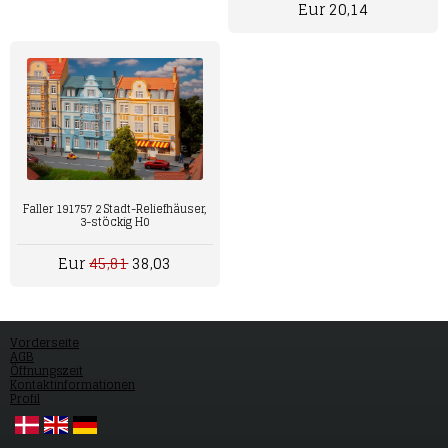
Eur 20,14
Faller 191757 2 Stadt-Reliefhäuser,
3-stöckig H0
Eur
45,81
38,03
Vorderseite
AGB
Öffnungszeit
Kontaktinformationen
Profil