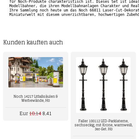
für Noch-Produkte charakteristisch ist. Dieses Set ist ideal
Modellbahner, die ihren Modellbahnanlagen Charakter und Real
Ihre Sammlung noch heute um das Noch 66811 Laser-Cut-Dekorat
Miniaturwelt mit diesem unverzichtbaren, hochwertigen Zubeh
Kunden kauften auch
Noch 14217 Litfaßsäulen &
Werbewände, H0
Eur
10,14
8,41
Faller 180112 LED-Parklaterne,
sechseckig, mit Krone, warmweiß,
3er-Set. H0