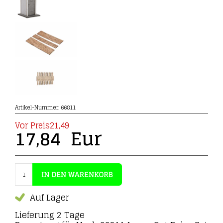
Artikel-Nummer:
66811
Vor Preis21,49
17,84
Eur
Auf Lager
Lieferung 2 Tage