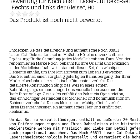
Bewertung für
Noch 66811 Laser-Cut Deko-Set
"Rechts und links der Gleise", H0
Das Produkt ist noch nicht bewertet
Entdecken Sie das detailreiche und authentische Noch 66811
Laser-Cut-Dekorationsset im Maßstab H0, eine unverzichtbare
Ergänzung für die Sammlung jedes Modelleisenbahn-Fans. Von der
renommierten Marke Noch, bekannt für ihre Qualität und Präzision
in der Modelleisenbahnwelt, stammt dieses Set, das wichtige
Elemente enthält, um Ihre Miniaturwelt zum Leben zu erwecken.
Das Set enthält einen sorgfältig gefertigten Bahnübergang, der Ihrer
Modelleisenbahn eine realistische Dimension verleiht. Die
detaillierte Konstruktion fängt das Wesen eines echten
Bahnübergangs ein und steigert das visuelle Interesse und die
Tiefe Ihrer Anlage. Zusätzlich enthält das Paket ein Signaltelefon,
das ein wichtiger Bestandteil der Sicherheit und Kommunikation im
Schienenverkehr ist. Dieses kleine, aber wichtige Detail verleiht
Ihren Eisenbahnszenen ein authentisches Flair und erhöht den
Realismus.
Um das Set zu vervollständigen, enthält es außerdem 20 Meile
von Entfernungen eignen und Ihren Bahngleisen eine historisc
Meilensteine werden mit Präzision und Liebe zum Detail gefer
auch proportional aussehen. Das Noch 66811 Laser-Cut-Dekorat
Laserschneidetechnologie hergestellt und garantiert die hohe