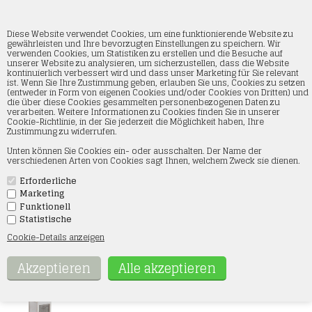
Diese Website verwendet Cookies, um eine funktionierende Website zu
gewährleisten und Ihre bevorzugten Einstellungen zu speichern. Wir
verwenden Cookies, um Statistiken zu erstellen und die Besuche auf
unserer Website zu analysieren, um sicherzustellen, dass die Website
Noch 66811 Laser-Cut Deko-Set "Rechts und
kontinuierlich verbessert wird und dass unser Marketing für Sie relevant
links der Gleise", H0
ist. Wenn Sie Ihre Zustimmung geben, erlauben Sie uns, Cookies zu setzen
(entweder in Form von eigenen Cookies und/oder Cookies von Dritten) und
die über diese Cookies gesammelten personenbezogenen Daten zu
Startseite
»
Häuser und Gebäude
»
Noch
»
Spur H0
verarbeiten. Weitere Informationen zu Cookies finden Sie in unserer
Cookie-Richtlinie, in der Sie jederzeit die Möglichkeit haben, Ihre
Zustimmung zu widerrufen.
Unten können Sie Cookies ein- oder ausschalten. Der Name der
verschiedenen Arten von Cookies sagt Ihnen, welchem Zweck sie dienen.
Erforderliche
Marketing
Funktionell
Statistische
Cookie-Details anzeigen