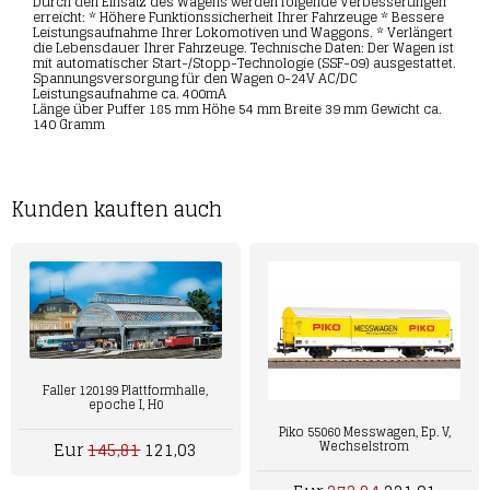
Durch den Einsatz des Wagens werden folgende Verbesserungen
erreicht: * Höhere Funktionssicherheit Ihrer Fahrzeuge * Bessere
Leistungsaufnahme Ihrer Lokomotiven und Waggons. * Verlängert
die Lebensdauer Ihrer Fahrzeuge. Technische Daten: Der Wagen ist
mit automatischer Start-/Stopp-Technologie (SSF-09) ausgestattet.
Spannungsversorgung für den Wagen 0-24V AC/DC
Leistungsaufnahme ca. 400mA
Länge über Puffer 185 mm Höhe 54 mm Breite 39 mm Gewicht ca.
140 Gramm
Kunden kauften auch
Faller 120199 Plattformhalle,
epoche I, H0
Piko 55060 Messwagen, Ep. V,
Eur
145,81
121,03
Wechselstrom