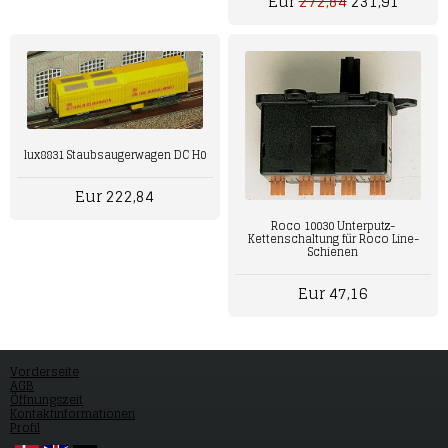
Eur
272,84
231,91
lux8831 Staubsaugerwagen DC H0
Eur 222,84
Roco 10030 Unterputz-
Kettenschaltung für Roco Line-
Schienen
Eur 47,16
Vorderseite
AGB
Öffnungszeit
Kontaktinformationen
Profil