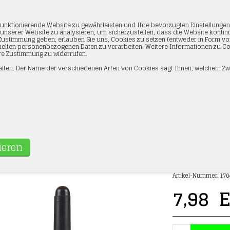
unktionierende Website zu gewährleisten und Ihre bevorzugten Einstellunge
f unserer Website zu analysieren, um sicherzustellen, dass die Website konti
hre Zustimmung geben, erlauben Sie uns, Cookies zu setzen (entweder in Form
elten personenbezogenen Daten zu verarbeiten. Weitere Informationen zu Cook
Ihre Zustimmung zu widerrufen.
lten. Der Name der verschiedenen Arten von Cookies sagt Ihnen, welchem Zw
ZEIT
KONTAKTINFORMATIONEN
PROFIL
r 170494 Faller Lasergeschnittener Kleber 25 Gram
e
»
Werkzeug
»
Kleber
Artikel-Nummer:
170
7,98
E