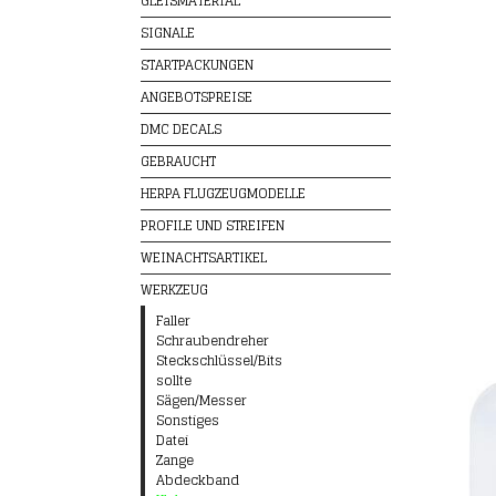
GLEISMATERIAL
SIGNALE
STARTPACKUNGEN
ANGEBOTSPREISE
DMC DECALS
GEBRAUCHT
HERPA FLUGZEUGMODELLE
PROFILE UND STREIFEN
WEINACHTSARTIKEL
WERKZEUG
Faller
Schraubendreher
Steckschlüssel/Bits
sollte
Sägen/Messer
Sonstiges
Datei
Zange
Abdeckband