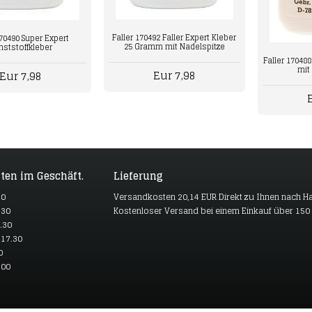
Faller 170492 Faller Expert Kleber
170490 Super Expert
25 Gramm mit Nadelspitze
nststoffkleber
Faller 17048
mit 
Eur 7,98
Eur 7,98
ten im Geschäft.
Lieferung
30
Versandkosten 20,14 EUR Direkt zu Ihnen nach H
.30
Kostenloser Versand bei einem Einkauf über 150
.30
17.30
0
.00