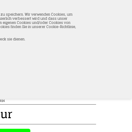
WARENKORB
n zu speichern. Wir verwenden Cookies, um
0 Artikel im Warenkorb
nuierlich verbessert wird und dass unser
Insgesamt:
0,00 Eur
 von eigenen Cookies und/oder Cookies von
Korb anzeigen
ies finden Sie in unserer Cookie-Richtlinie,
eck sie dienen.
m mit Nadelspitze
494
ur