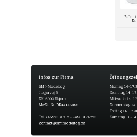
Faller 
Ku
Infos zur Firma
Öffnungszei
SMT-Modeltog
Montag 14-17.
Jægervej 9
Dienstag 14-17
DK-6900 Skjern
Mittwoch 14-17
MwSt.-Nr. DK44145855
Donnerstag 14-
Freitag 14-17.3
Tel. +4597361012 - +4560174773
Samstag 10-14
kontakt@smtmodeltog.dk