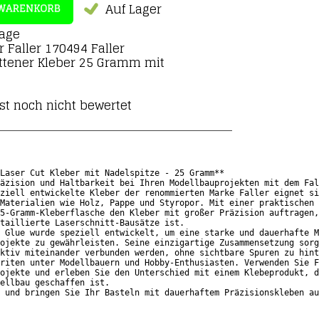
Auf Lager
Tage
ür
Faller 170494 Faller
ttener Kleber 25 Gramm mit
st noch nicht bewertet
Laser Cut Kleber mit Nadelspitze - 25 Gramm**

äzision und Haltbarkeit bei Ihren Modellbauprojekten mit dem Fal
ziell entwickelte Kleber der renommierten Marke Faller eignet si
Materialien wie Holz, Pappe und Styropor. Mit einer praktischen 
5-Gramm-Kleberflasche den Kleber mit großer Präzision auftragen,
taillierte Laserschnitt-Bausätze ist.

 Glue wurde speziell entwickelt, um eine starke und dauerhafte M
ojekte zu gewährleisten. Seine einzigartige Zusammensetzung sorg
ktiv miteinander verbunden werden, ohne sichtbare Spuren zu hint
riten unter Modellbauern und Hobby-Enthusiasten. Verwenden Sie F
ojekte und erleben Sie den Unterschied mit einem Klebeprodukt, d
ellbau geschaffen ist. 

t und bringen Sie Ihr Basteln mit dauerhaftem Präzisionskleben a